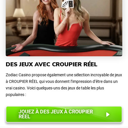
DES JEUX AVEC CROUPIER RÉEL
Zodiac Casino propose également une sélection incroyable de jeux
à CROUPIER RÉEL qui vous donnent l’impression d’être dans un
vrai casino. Voici quelques-uns des jeux de table les plus
populaires :
JOUEZ À DES JEUX À CROUPIER
RÉEL