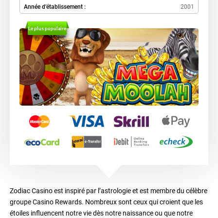
Année d’établissement :
2001
Le plus populaire
Zodiac Casino est inspiré par l’astrologie et est membre du célèbre
groupe Casino Rewards. Nombreux sont ceux qui croient que les
étoiles influencent notre vie dès notre naissance ou que notre