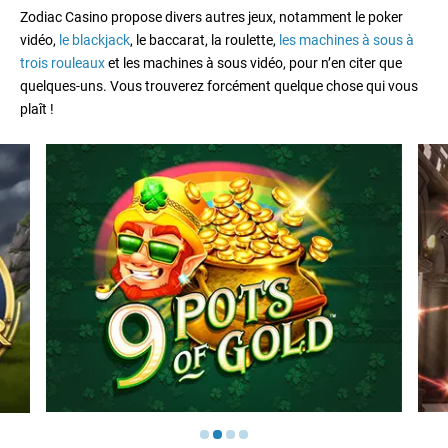
Zodiac Casino propose divers autres jeux, notamment le poker
vidéo,
le blackjack
, le baccarat, la roulette,
les machines à sous à
trois rouleaux
et les machines à sous vidéo, pour n’en citer que
quelques-uns. Vous trouverez forcément quelque chose qui vous
plaît !