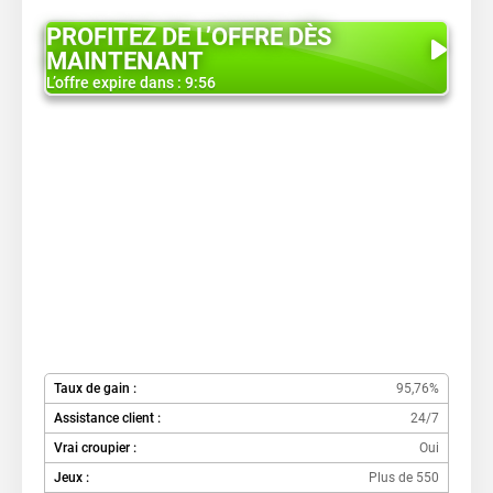
PROFITEZ DE L’OFFRE DÈS
MAINTENANT
L’offre expire dans :
9:55
Taux de gain :
95,76%
Assistance client :
24/7
Vrai croupier :
Oui
Jeux :
Plus de 550