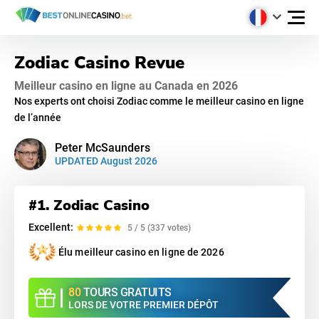
Zodiac Casino Revue
Meilleur casino en ligne au Canada en
2026
Nos experts ont choisi Zodiac comme le meilleur casino en ligne
de l’année
Peter McSaunders
UPDATED
August 2026
= » »
/>
#1. Zodiac Casino
Excellent:
5 / 5 (337 votes)
Élu meilleur casino en ligne de
2026
80
TOURS GRATUITS
LORS DE VOTRE PREMIER DÉPÔT