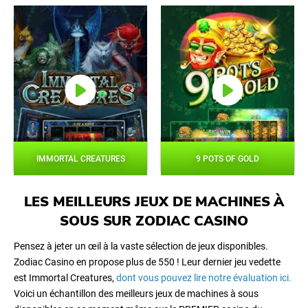
IMMORTAL CREATURES
9 POTS OF GOLD
LES MEILLEURS JEUX DE MACHINES À
SOUS SUR ZODIAC CASINO
Pensez à jeter un œil à la vaste sélection de jeux disponibles.
Zodiac Casino en propose plus de 550 ! Leur dernier jeu vedette
est Immortal Creatures,
dont vous pouvez lire notre évaluation ici.
Voici un échantillon des meilleurs jeux de machines à sous